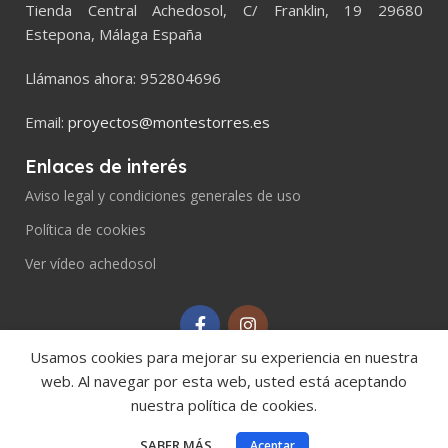
Tienda Central Achedosol, C/ Franklin, 19 29680
Estepona, Málaga España
Llámanos ahora: 952804696
Email:
proyectos@montestorres.es
Enlaces de interés
Aviso legal y condiciones generales de uso
Política de cookies
Ver vídeo achedosol
Usamos cookies para mejorar su experiencia en nuestra
web. Al navegar por esta web, usted está aceptando
nuestra política de cookies.
© 2023
achedosol
Desarrollado por
edosdata.com
SABER MÁS
Aceptar