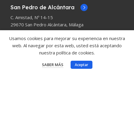
San Pedro de Alcántara
C. Amistad, Nº 14-15
29670 San Pedro Alcántara, Málaga
Sotogrande
Usamos cookies para mejorar su experiencia en nuestra
web. Al navegar por esta web, usted está aceptando
C/Blanca, Nº 18 Pueblo Nuevo San Roque (Guadiaro)
nuestra política de cookies.
Sabinillas
SABER MÁS
Aceptar
Edf. La Noria, Nº 2 Sabinillas-Manilva (Málaga)
Coín
C/Pino, Nº 25 Coín (Málaga)