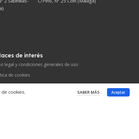
º 2 Sabinillas-
C/Pino, Nº 25 Coín (Málaga)
a)
laces de interés
so legal y condiciones generales de uso
ítica de cookies
 vídeo achedosol
 de cookies.
SABER MÁS
Aceptar
Desarrollado por
edosdata.com