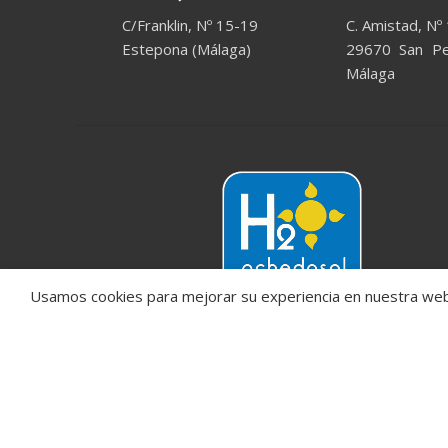
C/Franklin, Nº 15-19
C. Amistad, Nº
Estepona (Málaga)
29670 San Ped
Málaga
Usamos cookies para mejorar su experiencia en nuestra web.
tu mejor selección
© 2023
achedosol