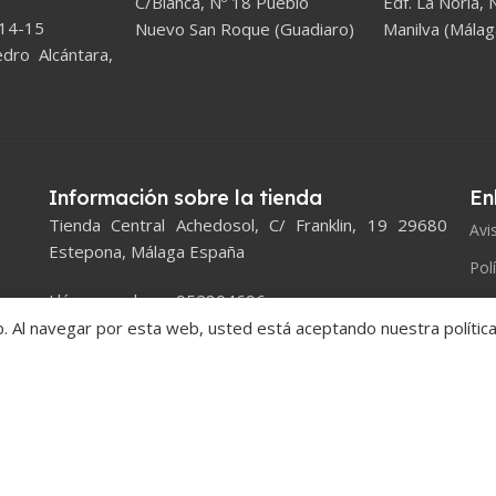
C/Blanca, Nº 18 Pueblo
Edf. La Noria, N
 14-15
Nuevo San Roque (Guadiaro)
Manilva (Málag
ro Alcántara,
Información sobre la tienda
En
Tienda Central Achedosol, C/ Franklin, 19 29680
Avi
Estepona, Málaga España
Pol
Llámanos ahora: 952804696
Ver
 Al navegar por esta web, usted está aceptando nuestra política
Email:
proyectos@montestorres.es