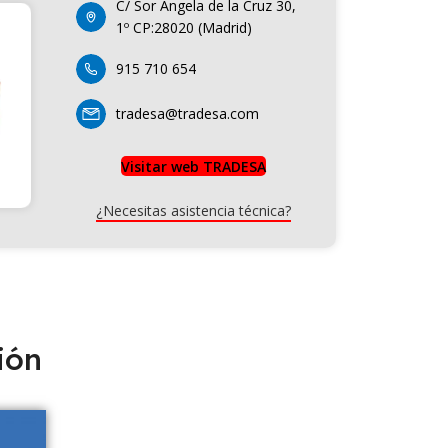
C/ Sor Ángela de la Cruz 30,
1º CP:28020 (Madrid)
915 710 654
tradesa@tradesa.com
Visitar web TRADESA
¿Necesitas asistencia técnica?
ión