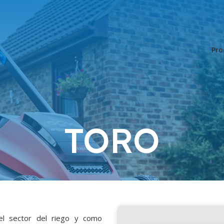
Pro
TORO
l sector del riego y como