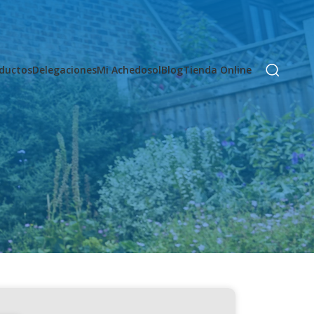
ductos
Delegaciones
Mi Achedosol
Blog
Tienda Online