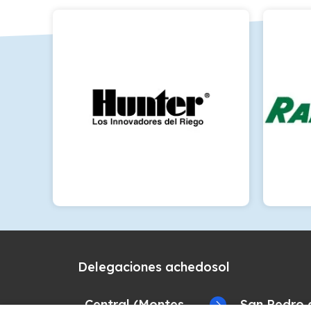
Delegaciones achedosol
Central (Montes
San Pedro 