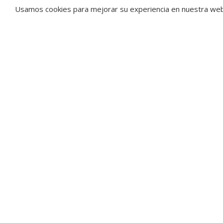
Torres)
Alcántara
Usamos cookies para mejorar su experiencia en nuestra web.
C/Franklin, Nº 15-19
C. Amistad, Nº
Estepona (Málaga)
29670 San Ped
Málaga
tu mejor selección