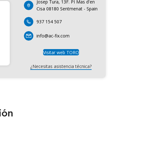
Josep Tura, 13F. PI Mas d'en
Cisa 08180 Sentmenat - Spain
937 154 507
info@ac-fix.com
Visitar web TORO
¿Necesitas asistencia técnica?
ión