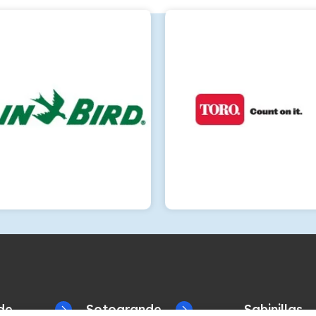
de
Sotogrande
Sabinillas