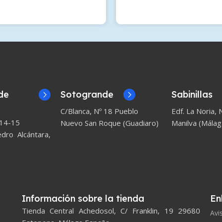
de
Sotogrande
Sabinillas
C/Blanca, Nº 18 Pueblo
Edf. La Noria, N
 14-15
Nuevo San Roque (Guadiaro)
Manilva (Málag
ro Alcántara,
Información sobre la tienda
En
Tienda Central Achedosol, C/ Franklin, 19 29680
Avi