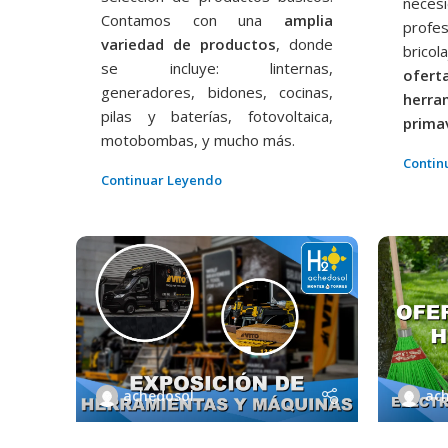
nece
Contamos con una
amplia
profe
variedad de productos
, donde
bricola
se incluye: linternas,
ofe
generadores, bidones, cocinas,
herra
pilas y baterías, fotovoltaica,
prima
motobombas, y mucho más.
Contin
Continuar Leyendo
achedosol
ac