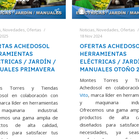
hedosol
achedosol
s
,
Novedades
,
Ofertas
Noticias
,
Novedades
,
Ofertas
 2025
18 Nov 2024
RTAS ACHEDOSOL
OFERTAS ACHEDOS
RAMIENTAS
HERRAMIENTAS
TRICAS / JARDÍN /
ELÉCTRICAS / JARD
UALES PRIMAVERA
MANUALES OTOÑO 
Montes Torres y Ti
Achedosol en colaboraci
es Torres y Tiendas
Vito
, marca líder en herram
osol en colaboración con
y maquinaria indust
marca líder en herramientas
Ofrecemos una gama amp
quinaria industrial.
productos de alta cal
emos una gama amplia de
diseñados para satisfac
ctos de alta calidad,
necesidades, ya se
ados para satisfacer tus