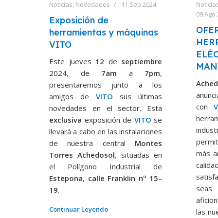
Noticias
,
Novedades
11 Sep 2024
Noticia
09 Ago
Exposición de
OFE
herramientas y máquinas
HER
VITO
ELÉC
Este jueves
12
de
septiembre
MAN
2024, de
7am
a
7pm
,
Ache
presentaremos junto a los
anunc
amigos de
VITO
sus últimas
con
V
novedades en el sector. Esta
herr
exclusiva
exposición de
VITO
se
indus
llevará a cabo en las instalaciones
permit
de nuestra central
Montes
más a
Torres Achedosol
, situadas en
cali
el Polígono Industrial de
satis
Estepona
,
calle Franklin nº 15
–
seas
19
.
aficio
Continuar Leyendo
las nu