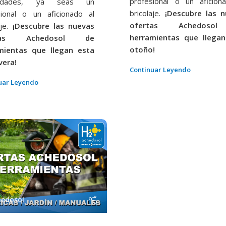
profesional o un aficion
sidades, ya seas un
bricolaje.
¡Descubre las n
sional o un aficionado al
ofertas Achedoso
je.
¡Descubre las nuevas
herramientas que llega
rtas Achedosol de
otoño!
mientas que llegan esta
vera!
Continuar Leyendo
uar Leyendo
hedosol