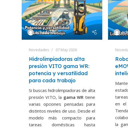
achedosol
ac
Novedades
07 May 2026
Noved
Hidrolimpiadoras alta
Robo
presión VITO gama WR:
eMOW
potencia y versatilidad
intel
para cada trabajo
Mante
estad
Si buscas hidrolimpiadoras de alta
tarea
presión VITO, la
gama WR
tiene
en el
varias opciones pensadas para
Tie
distintos niveles de uso. Desde el
colab
modelo más compacto para
la g
tareas domésticas hasta