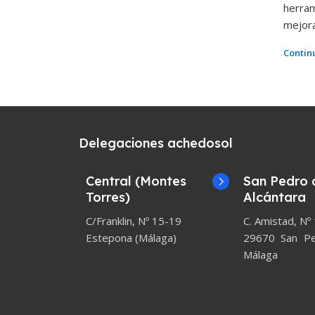
herra
mejora
Contin
Delegaciones achedosol
Central (Montes
San Pedro 
Torres)
Alcántara
C/Franklin, Nº 15-19
C. Amistad, Nº
Estepona (Málaga)
29670 San Ped
Málaga