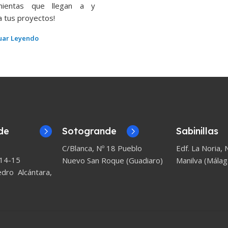
mientas que llegan a y
 tus proyectos!
uar Leyendo
de
Sotogrande
Sabinillas
C/Blanca, Nº 18 Pueblo
Edf. La Noria, N
 14-15
Nuevo San Roque (Guadiaro)
Manilva (Málag
ro Alcántara,