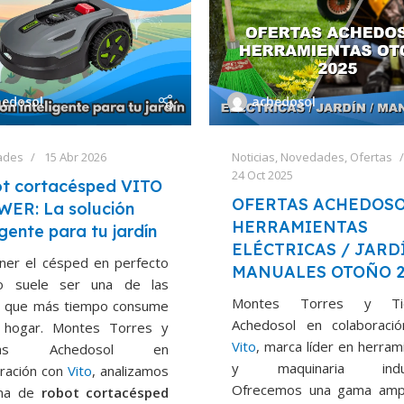
hedosol
achedosol
ades
15 Abr 2026
Noticias
,
Novedades
,
Ofertas
24 Oct 2025
t cortacésped VITO
OFERTAS ACHEDOS
ER: La solución
HERRAMIENTAS
igente para tu jardín
ELÉCTRICAS / JARD
ner el césped en perfecto
MANUALES OTOÑO 2
o suele ser una de las
Montes Torres y Ti
s que más tiempo consume
Achedosol en colaboraci
 hogar. Montes Torres y
Vito
, marca líder en herram
ndas Achedosol en
y maquinaria indust
oración con
Vito
, analizamos
Ofrecemos una gama amp
ama de
robot cortacésped