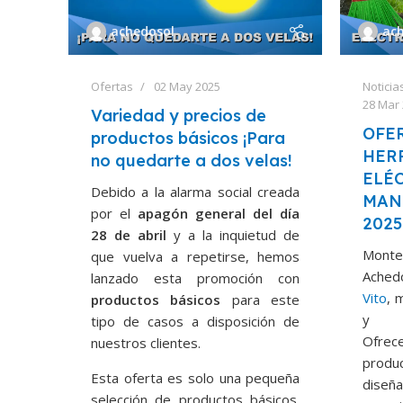
achedosol
ac
Ofertas
02 May 2025
Noticia
28 Mar
Variedad y precios de
OFE
productos básicos ¡Para
HER
no quedarte a dos velas!
ELÉC
Debido a la alarma social creada
MAN
por el
apagón general del día
2025
28 de abril
y a la inquietud de
Mont
que vuelva a repetirse, hemos
Ached
lanzado esta promoción con
Vito
, 
productos básicos
para este
y ma
tipo de casos a disposición de
Ofrec
nuestros clientes.
produ
Esta oferta es solo una pequeña
diseñ
selección de productos básicos.