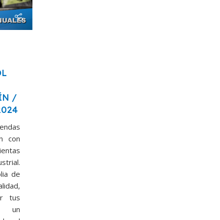
OL
ÍN /
2024
endas
ón con
ientas
rial.
lia de
idad,
er tus
as un