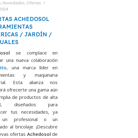
s
,
Novedades
,
Ofertas
 2024
RTAS ACHEDOSOL
RAMIENTAS
RICAS / JARDÍN /
UALES
dosol
se complace en
iar una nueva colaboración
ito
, una marca líder en
amientas y maquinaria
trial. Esta alianza nos
irá ofrecerte una gama aún
mplia de productos de alta
dad, diseñados para
facer tus necesidades, ya
 un profesional o un
nado al bricolaje. ¡Descubre
evas ofertas
Achedosol
de