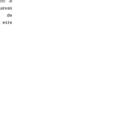
ado al
uevas
l de
n este