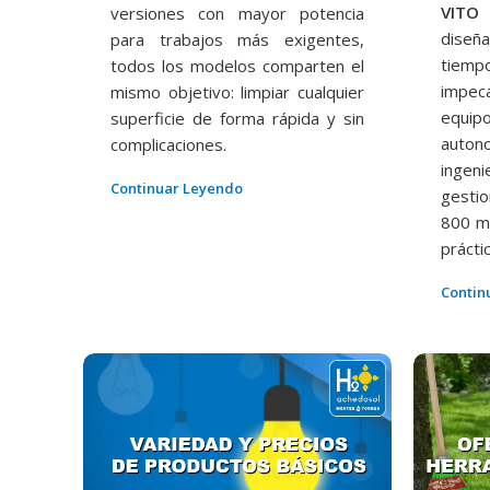
VITO
versiones con mayor potencia
diseñ
para trabajos más exigentes,
tiemp
todos los modelos comparten el
impec
mismo objetivo: limpiar cualquier
equip
superficie de forma rápida y sin
auto
complicaciones.
ingen
Continuar Leyendo
gesti
800 m
prácti
Contin