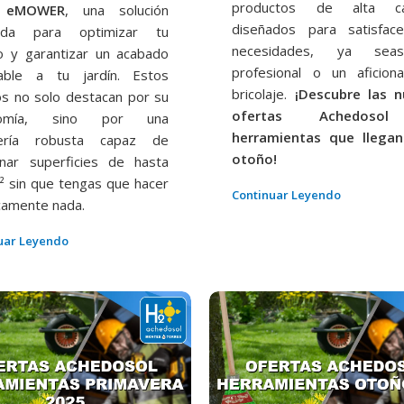
productos de alta cal
 eMOWER
, una solución
diseñados para satisfac
ada para optimizar tu
necesidades, ya se
o y garantizar un acabado
profesional o un aficion
able a tu jardín. Estos
bricolaje.
¡Descubre las n
os no solo destacan por su
ofertas Achedoso
nomía, sino por una
herramientas que llega
iería robusta capaz de
otoño!
onar superficies de hasta
² sin que tengas que hacer
Continuar Leyendo
camente nada.
uar Leyendo