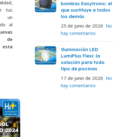
idad,
bombas Easytronic: el
er tus
que sustituye a todos
los demás
as un
ado al
25 de junio de 2026
No
uevas
hay comentarios
l de
n esta
Iluminación LED
LumiPlus Flexi: la
solución para todo
tipo de piscinas
17 de junio de 2026
No
hay comentarios