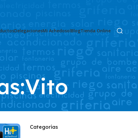
ductos
Delegaciones
Mi Achedosol
Blog
Tienda Online
as:Vito
Categorías