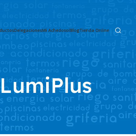
ductos
Delegaciones
Mi Achedosol
Blog
Tienda Online
:LumiPlus