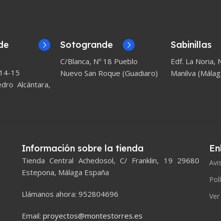
de
Sotogrande
Sabinillas
C/Blanca, Nº 18 Pueblo
Edf. La Noria, N
 14-15
Nuevo San Roque (Guadiaro)
Manilva (Málag
ro Alcántara,
Información sobre la tienda
En
Tienda Central Achedosol, C/ Franklin, 19 29680
Avi
Estepona, Málaga España
Pol
Llámanos ahora: 952804696
Ver
Email:
proyectos@montestorres.es