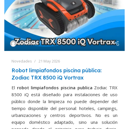
achedosol
Novedades
21 May 2026
Robot limpiafondos piscina pública:
Zodiac TRX 8500 iQ Vortrax
El
robot limpiafondos piscina publica
Zodiac TRX
8500 iQ está diseñado para instalaciones de uso
público donde la limpieza no puede depender del
tiempo disponible del personal: hoteles, campings,
urbanizaciones y centros deportivos. No es un
equipo doméstico adaptado, sino una solución
pensada desde el principio para trabajo diario,