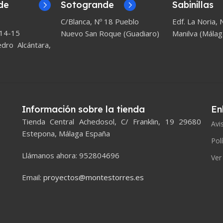
de
Sotogrande
Sabinillas
C/Blanca, Nº 18 Pueblo
Edf. La Noria, N
 14-15
Nuevo San Roque (Guadiaro)
Manilva (Málag
ro Alcántara,
Información sobre la tienda
En
Tienda Central Achedosol, C/ Franklin, 19 29680
Avi
Estepona, Málaga España
Pol
Llámanos ahora: 952804696
Ver
Email:
proyectos@montestorres.es