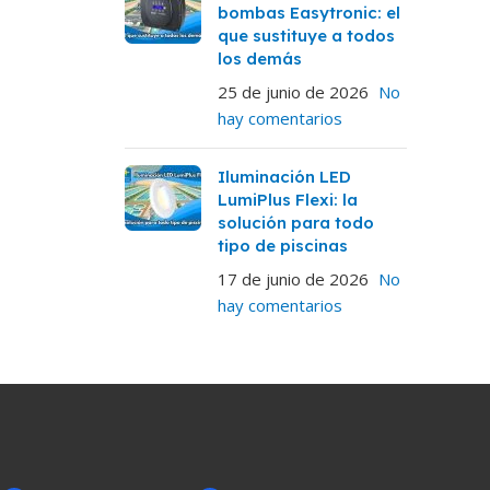
bombas Easytronic: el
que sustituye a todos
los demás
25 de junio de 2026
No
hay comentarios
Iluminación LED
LumiPlus Flexi: la
solución para todo
tipo de piscinas
17 de junio de 2026
No
hay comentarios