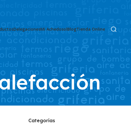
ductos
Delegaciones
Mi Achedosol
Blog
Tienda Online
alefacción
Categorías