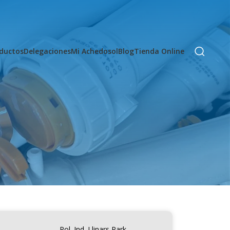
ductos
Delegaciones
Mi Achedosol
Blog
Tienda Online
Pol. Ind. Llinars Park