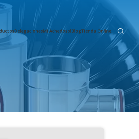
ductos
Delegaciones
Mi Achedosol
Blog
Tienda Online