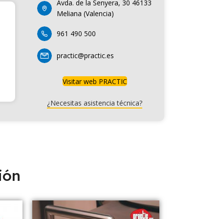
Avda. de la Senyera, 30 46133
Meliana (Valencia)
961 490 500
practic@practic.es
Visitar web PRACTIC
¿Necesitas asistencia técnica?
ión