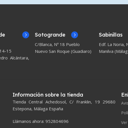
de
Sotogrande
Sabinillas
C/Blanca, Nº 18 Pueblo
Edf. La Noria, N
 14-15
Nuevo San Roque (Guadiaro)
Manilva (Málag
ro Alcántara,
Información sobre la tienda
En
Tienda Central Achedosol, C/ Franklin, 19 29680
Avi
Estepona, Málaga España
Pol
Llámanos ahora: 952804696
Ver