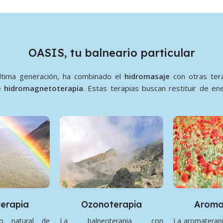
OASIS, tu balneario particular
última generación, ha combinado el
hidromasaje
con otras tera
e
hidromagnetoterapia
. Estas terapias buscan restituir de ene
erapia
Ozonoterapia
Aroma
o natural de
La balneoterapia con
La aromaterapi