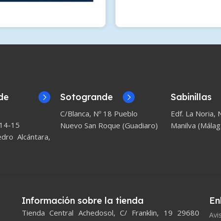
de
Sotogrande
Sabinillas
C/Blanca, Nº 18 Pueblo
Edf. La Noria, N
 14-15
Nuevo San Roque (Guadiaro)
Manilva (Málag
ro Alcántara,
Información sobre la tienda
En
Tienda Central Achedosol, C/ Franklin, 19 29680
Avi