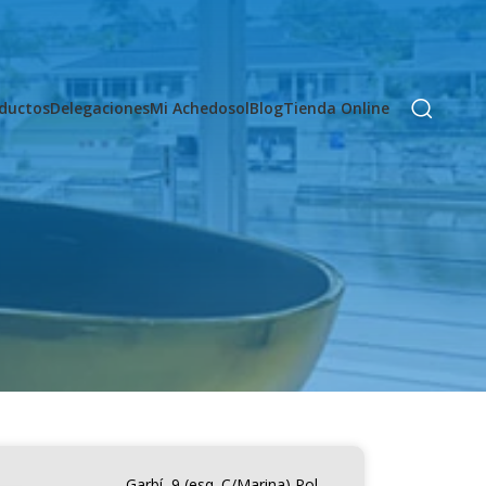
ductos
Delegaciones
Mi Achedosol
Blog
Tienda Online
Garbí, 9 (esq. C/Marina) Pol.