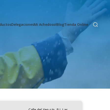
ductos
Delegaciones
Mi Achedosol
Blog
Tienda Online
Calle del Yen s/n, P.I. Las