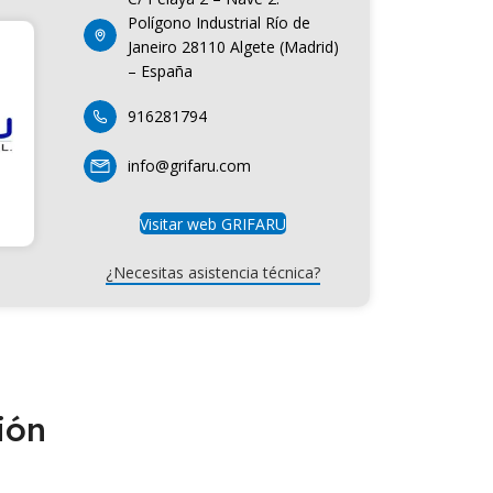
Polígono Industrial Río de
Janeiro 28110 Algete (Madrid)
– España
916281794
info@grifaru.com
Visitar web GRIFARU
¿Necesitas asistencia técnica?
ión