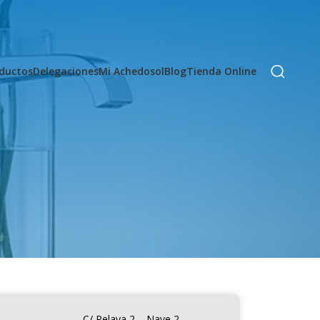
ductos
Delegaciones
Mi Achedosol
Blog
Tienda Online
C/ Pelaya 2 – Nave 2.