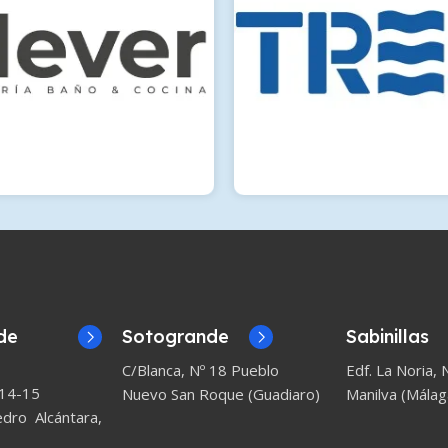
de
Sotogrande
Sabinillas
C/Blanca, Nº 18 Pueblo
Edf. La Noria, N
 14-15
Nuevo San Roque (Guadiaro)
Manilva (Málag
ro Alcántara,