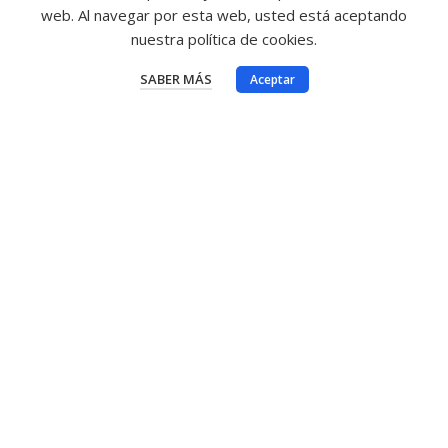
web. Al navegar por esta web, usted está aceptando
nuestra política de cookies.
SABER MÁS
Aceptar
tu mejor selección
Información sobre la tienda
Tienda Central Achedosol, C/ Franklin, 19 29680
Estepona, Málaga España
Llámanos ahora: 952804696
Email:
proyectos@montestorres.es
Enlaces de interés
Aviso legal y condiciones generales de uso