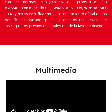
con
las
normas PED (Directiva de equipos a presión)
o
ASME
, con marcado
CE
,
WRAS, ACS, TÜV, WRc, IAPMO,
TTK y otros certificados.
El reconocimiento oficial de los
beneficios mostrados por los productos ELBI es uno de
los requisitos previos esenciales desde la fase de diseño.
Multimedia