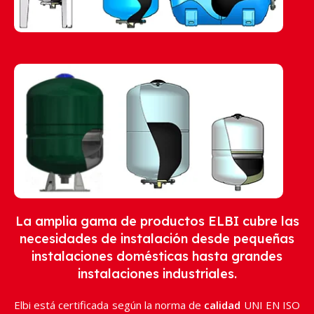
La amplia gama de productos ELBI cubre las
necesidades de instalación desde pequeñas
instalaciones domésticas hasta grandes
instalaciones industriales.
Elbi está certificada según la norma de
calidad
UNI EN ISO