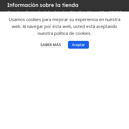
Información sobre la tienda
Tienda Central Achedosol, C/ Franklin, 19 29680
Estepona, Málaga España
Usamos cookies para mejorar su experiencia en nuestra
web. Al navegar por esta web, usted está aceptando
Llámanos ahora: 952804696
nuestra política de cookies.
Email:
proyectos@montestorres.es
SABER MÁS
Aceptar
Enlaces de interés
Aviso legal y condiciones generales de uso
Política de cookies
Ver vídeo achedosol
© 2023
achedosol