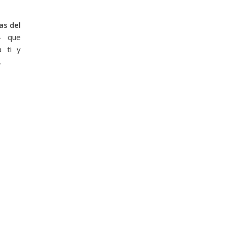
4
as del
24
que
a ti y
.