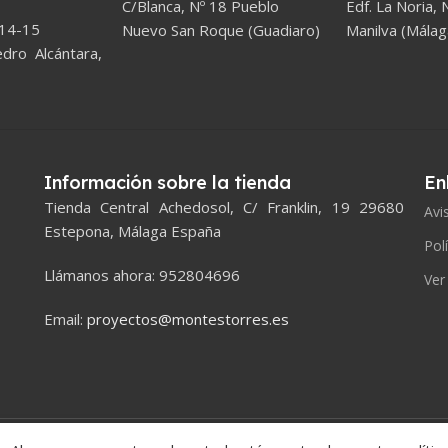
C/Blanca, Nº 18 Pueblo
Edf. La Noria, N
 14-15
Nuevo San Roque (Guadiaro)
Manilva (Málag
ro Alcántara,
Información sobre la tienda
En
Tienda Central Achedosol, C/ Franklin, 19 29680
Avi
Estepona, Málaga España
Pol
Llámanos ahora: 952804696
Ver
Email:
proyectos@montestorres.es