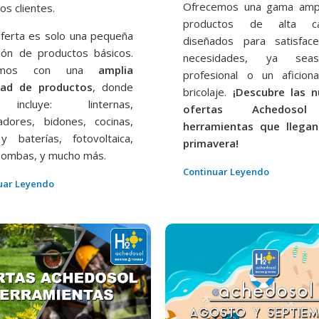
Ofrecemos una gama amp
os clientes.
productos de alta cal
oferta es solo una pequeña
diseñados para satisfac
ción de productos básicos.
necesidades, ya se
tamos con una
amplia
profesional o un aficion
dad de productos
, donde
bricolaje.
¡Descubre las n
ncluye: linternas,
ofertas Achedoso
adores, bidones, cocinas,
herramientas que llega
 y baterías, fotovoltaica,
primavera!
ombas, y mucho más.
Continuar Leyendo
uar Leyendo