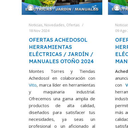
achedosol
ac
Noticias
,
Novedades
,
Ofertas
Noticia
18 Nov 2024
09 Ago
OFERTAS ACHEDOSOL
OFE
HERRAMIENTAS
HER
ELÉCTRICAS / JARDÍN /
ELÉC
MANUALES OTOÑO 2024
MAN
Montes Torres y Tiendas
Ache
Achedosol en colaboración con
anunc
Vito
, marca líder en herramientas
con
V
y maquinaria industrial.
herr
Ofrecemos una gama amplia de
indus
productos de alta calidad,
permit
diseñados para satisfacer tus
más a
necesidades, ya seas un
cali
profesional o un aficionado al
satis