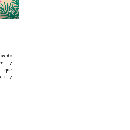
tas de
to y
24
que
a ti y
.