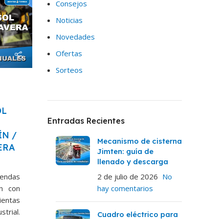
Consejos
Noticias
Novedades
Ofertas
Sorteos
OL
Entradas Recientes
ÍN /
Mecanismo de cisterna
ERA
Jimten: guía de
llenado y descarga
endas
2 de julio de 2026
No
ón con
hay comentarios
ientas
rial.
Cuadro eléctrico para