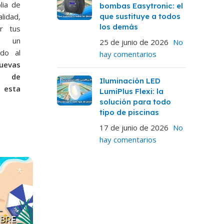
lia de
bombas Easytronic: el
idad,
que sustituye a todos
los demás
er tus
as un
25 de junio de 2026
No
ado al
hay comentarios
uevas
l de
Iluminación LED
n esta
LumiPlus Flexi: la
solución para todo
tipo de piscinas
17 de junio de 2026
No
hay comentarios