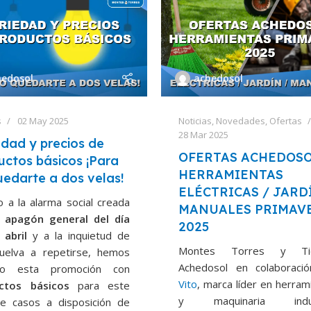
hedosol
achedosol
s
02 May 2025
Noticias
,
Novedades
,
Ofertas
28 Mar 2025
edad y precios de
OFERTAS ACHEDOS
uctos básicos ¡Para
HERRAMIENTAS
uedarte a dos velas!
ELÉCTRICAS / JARD
 a la alarma social creada
MANUALES PRIMAV
l
apagón general del día
2025
 abril
y a la inquietud de
Montes Torres y Ti
uelva a repetirse, hemos
Achedosol en colaboraci
do esta promoción con
Vito
, marca líder en herram
ctos básicos
para este
y maquinaria indust
de casos a disposición de