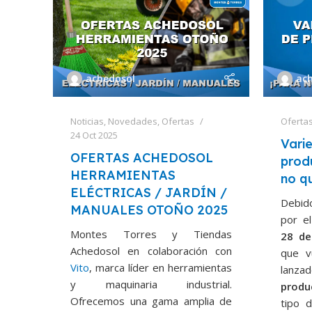
achedosol
ac
Noticias
,
Novedades
,
Ofertas
Oferta
24 Oct 2025
Vari
OFERTAS ACHEDOSOL
prod
HERRAMIENTAS
no q
ELÉCTRICAS / JARDÍN /
Debido
MANUALES OTOÑO 2025
por e
Montes Torres y Tiendas
28 de
Achedosol en colaboración con
que v
Vito
, marca líder en herramientas
lanza
y maquinaria industrial.
produ
Ofrecemos una gama amplia de
tipo 