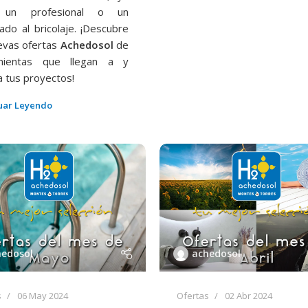
 un profesional o un
nado al bricolaje. ¡Descubre
evas ofertas
Achedosol
de
mientas que llegan a y
 tus proyectos!
uar Leyendo
hedosol
achedosol
s
06 May 2024
Ofertas
02 Abr 2024