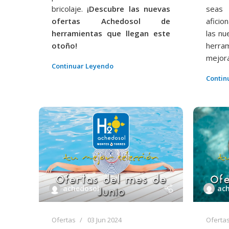
bricolaje.
¡Descubre las nuevas
seas
ofertas Achedosol de
aficio
herramientas que llegan este
las nu
otoño!
herra
mejora
Continuar Leyendo
Contin
achedosol
ac
Ofertas
03 Jun 2024
Oferta