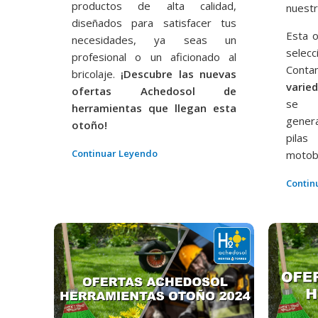
productos de alta calidad,
nuestr
diseñados para satisfacer tus
Esta 
necesidades, ya seas un
selec
profesional o un aficionado al
Con
bricolaje.
¡Descubre las nuevas
varie
ofertas Achedosol de
se i
herramientas que llegan esta
gener
otoño!
pilas
Continuar Leyendo
motob
Contin