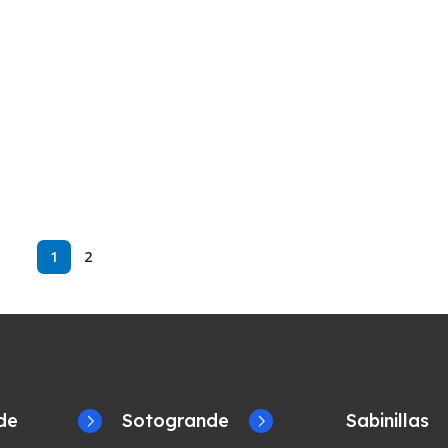
1
2
de
Sotogrande
Sabinillas