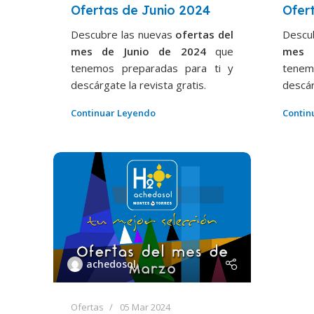
Ofertas de Junio 2024
Ofer
Descubre las nuevas
ofertas del
Descu
mes de Junio de 2024
que
mes 
tenemos preparadas para ti y
tenem
descárgate la revista gratis.
descár
Continuar Leyendo
Contin
achedosol
Ofertas
05 Mar 2024