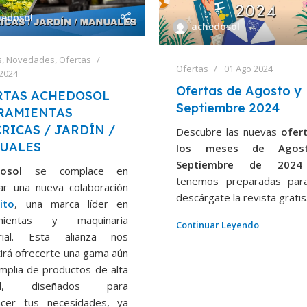
hedosol
achedosol
s
,
Novedades
,
Ofertas
Ofertas
01 Ago 2024
 2024
Ofertas de Agosto y
RTAS ACHEDOSOL
Septiembre 2024
RAMIENTAS
RICAS / JARDÍN /
Descubre las nuevas
ofer
UALES
los meses de Agos
Septiembre de 20
dosol
se complace en
tenemos preparadas par
iar una nueva colaboración
descárgate la revista gratis
ito
, una marca líder en
amientas y maquinaria
Continuar Leyendo
trial. Esta alianza nos
irá ofrecerte una gama aún
mplia de productos de alta
dad, diseñados para
facer tus necesidades, ya