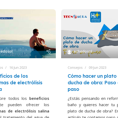
hedosol
achedosol
os
16 Jun 2023
Consejos
09 Jun 2023
icios de los
Cómo hacer un plato
mas de electrólisis
ducha de obra: Paso
a
paso
bre todos los
beneficios
¿Estás pensando en refor
te pueden ofrecer los
baño y quieres hacer tu 
mas de electrólisis salina
plato de ducha de obra? E
el tratamiento del agua de
artículo te contamos paso 