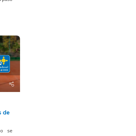
s de
yo se