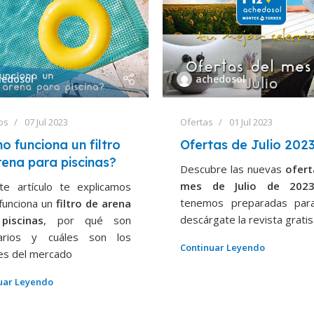
hedosol
achedosol
os
07 Jul 2023
Ofertas
01 Jul 2023
o funciona un filtro
Ofertas de Julio 202
rena para piscinas?
Descubre las nuevas
ofert
mes de Julio de 202
te artículo te explicamos
tenemos preparadas par
funciona un
filtro de arena
descárgate la revista gratis
piscinas
, por qué son
arios y cuáles son los
Continuar Leyendo
es del mercado
uar Leyendo