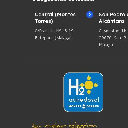
Central (Montes
San Pedro 
Torres)
Alcántara
C/Franklin, Nº 15-19
C. Amistad, Nº
Estepona (Málaga)
29670 San Ped
Málaga
tu mejor selección