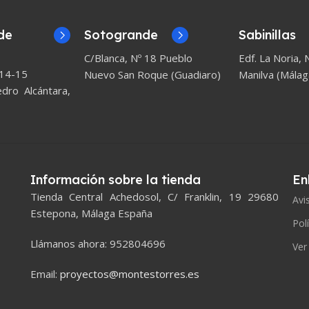
de
Sotogrande
Sabinillas
C/Blanca, Nº 18 Pueblo
Edf. La Noria, N
 14-15
Nuevo San Roque (Guadiaro)
Manilva (Málag
ro Alcántara,
Información sobre la tienda
En
Tienda Central Achedosol, C/ Franklin, 19 29680
Avi
Estepona, Málaga España
Pol
Llámanos ahora: 952804696
Ver
Email:
proyectos@montestorres.es