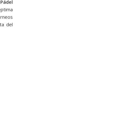
ádel
éptima
orneos
ta del