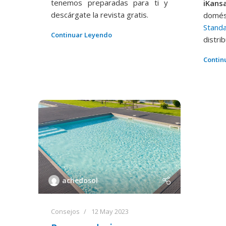
tenemos preparadas para ti y
iKans
descárgate la revista gratis.
domé
Stand
Continuar Leyendo
distri
Contin
achedosol
Consejos
12 May 2023