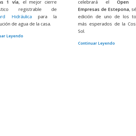
as 1 vía
, el mejor cierre
celebrará el
Open P
stico registrable de
Empresas de Estepona
, s
ard Hidráulica
para la
edición de uno de los t
bución de agua de la casa.
más esperados de la Cos
Sol.
uar Leyendo
Continuar Leyendo