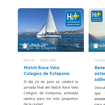
achedosol
ac
Noticias
29 Jun 2023
Consej
Match Race Vela
Benef
Colegios de Estepona
siste
salin
El día 24 de Junio se celebró la
jornada final del Match Race Vela
Descu
Colegios de Estepona, actividad
que 
náutica para los más pequeños
siste
de la ciudad.
para 