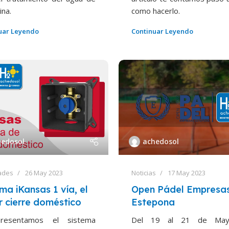
ina.
como hacerlo.
uar Leyendo
Continuar Leyendo
hedosol
achedosol
ades
26 May 2023
Noticias
17 May 2023
ma iKansas 1 vía, el
Open Pádel Empresa
r cierre doméstico
Estepona
resentamos el sistema
Del 19 al 21 de Ma