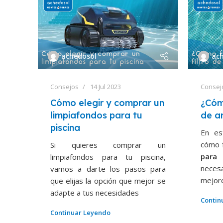
achedosol
ac
Consejos
14 Jul 2023
Consej
Cómo elegir y comprar un
¿Cóm
limpiafondos para tu
de a
piscina
En es
cómo 
Si quieres comprar un
para 
limpiafondos para tu piscina,
neces
vamos a darte los pasos para
mejor
que elijas la opción que mejor se
adapte a tus necesidades
Contin
Continuar Leyendo